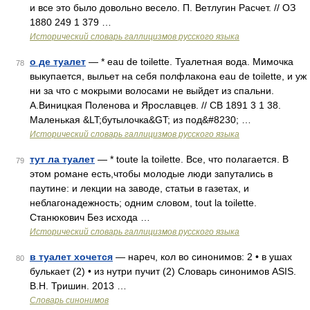
и все это было довольно весело. П. Ветлугин Расчет. // ОЗ
1880 249 1 379 …
Исторический словарь галлицизмов русского языка
о де туалет
— * eau de toilette. Туалетная вода. Мимочка
78
выкупается, выльет на себя полфлакона eau de toilette, и уж
ни за что с мокрыми волосами не выйдет из спальни.
А.Виницкая Поленова и Ярославцев. // СВ 1891 3 1 38.
Маленькая &LT;бутылочка&GT; из под&#8230; …
Исторический словарь галлицизмов русского языка
тут ла туалет
— * toute la toilette. Все, что полагается. В
79
этом романе есть,чтобы молодые люди запутались в
паутине: и лекции на заводе, статьи в газетах, и
неблагонадежность; одним словом, tout la toilette.
Станюкович Без исхода …
Исторический словарь галлицизмов русского языка
в туалет хочется
— нареч, кол во синонимов: 2 • в ушах
80
булькает (2) • из нутри пучит (2) Словарь синонимов ASIS.
В.Н. Тришин. 2013 …
Словарь синонимов