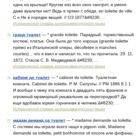
одна на крыльце! Кругом изо всех окон смотрят, а уменя
даже вуалетки нет! Ведь я прямо с обеда, en toilette de ville.
С н Не в порядке вещей. // ОЗ 1877&#8230; …
Исторический словарь галлицизмов русского языка
гранд туалет
— * grande toilette. Парадный, торжественный
75
костюм, платье. Она была до того хороша (grande toilette
прямо из Итальянской оперы, décolletée и manches
courtes).., что я взял и написал то, что ты прочитала. 29. 11.
1872. Стасов С. В. Медведевой.&#8230; …
Исторический словарь галлицизмов русского языка
кабине де туалет
— * cabinet de toilette. Туалетная
76
комната. Cabinet de toilette. Р. М. Силуэты. // РМ 1886 8 1 1.
И вообще к чему эта комната в двадцать пять франков и
огромный мраморный умывальник за перегородкой? Да
еще вдобавок юркая горничная в чепчике,&#8230; …
Исторический словарь галлицизмов русского языка
мадам деманд са туалет
— * madame demande sa toilette.
77
С гостями мы играли всего чаще в pigeon vole, Madame
demande sa toilette, petit bonhomme vit encore или фофаны;