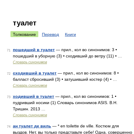
туалет
Толкование
Перевод
Книги
пошедший в туалет
— прил., кол во синонимов: 3 •
71
пошедший в уборную (3) • сходивший до ветру (11) • …
Словарь синонимов
сходивший в туалет
— прил., кол во синонимов: 8 •
72
балласт сбросивший (3) • затушивший костер (4) • …
Словарь синонимов
ходивший в туалет
— прил., кол во синонимов: 1 •
73
пудривший носики (1) Словарь синонимов ASIS. В.Н.
Тришин. 2013 …
Словарь синонимов
ан туалет де виль
— * en toilette de ville. Костюм для
74
выздов. Нет, вы только представьте себе! Одна, совершенно